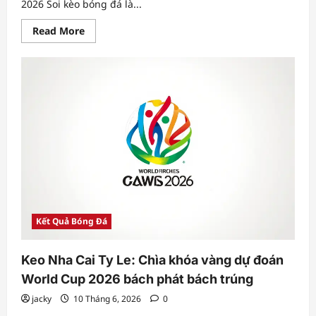
2026 Soi kèo bóng đá là...
Read
Read More
more
about
Soi
Kèo
Chuyên
Gia:
Bí
Quyết
Thắng
Lớn
Mùa
World
Cup
2026
Kết Quả Bóng Đá
Keo Nha Cai Ty Le: Chìa khóa vàng dự đoán
World Cup 2026 bách phát bách trúng
jacky
10 Tháng 6, 2026
0