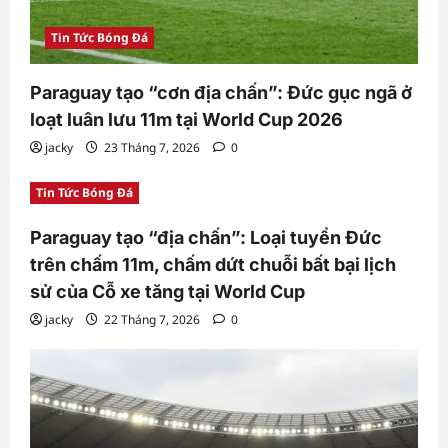
Tin Tức Bóng Đá
Paraguay tạo “cơn địa chấn”: Đức gục ngã ở
loạt luân lưu 11m tại World Cup 2026
jacky
23 Tháng 7, 2026
0
Tin Tức Bóng Đá
Paraguay tạo “địa chấn”: Loại tuyển Đức
trên chấm 11m, chấm dứt chuỗi bất bại lịch
sử của Cỗ xe tăng tại World Cup
jacky
22 Tháng 7, 2026
0