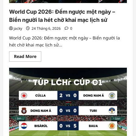
World Cup 2026: Đếm ngược một ngày –
Biển người la hét chờ khai mạc lịch sử
jacky
24 Tháng 6, 2026
0
World Cup 2026: Đếm ngược một ngày – Biển người la
hét chờ khai mạc lịch sử...
Read
Read More
more
about
World
Cup
2026:
Đếm
ngược
một
ngày
–
Biển
người
la
hét
chờ
khai
mạc
lịch