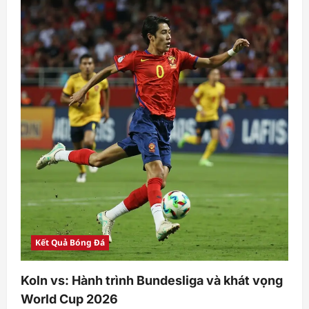
Cruyff:
Huyền
Thoại
Vĩ
Đại
Định
Hình
Bóng
Đá
Hiện
Đại
và
Tương
Lai
Kết Quả Bóng Đá
Koln vs: Hành trình Bundesliga và khát vọng
World Cup 2026