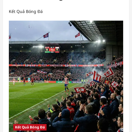
Kết Quả Bóng Đá
Kết Quả Bóng Đá