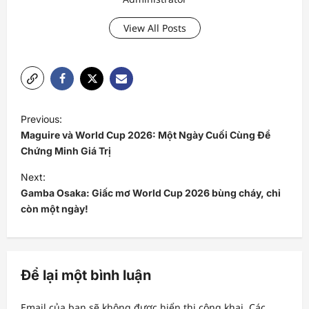
View All Posts
P
Previous:
o
Maguire và World Cup 2026: Một Ngày Cuối Cùng Để
s
Chứng Minh Giá Trị
t
Next:
Gamba Osaka: Giấc mơ World Cup 2026 bùng cháy, chỉ
n
còn một ngày!
a
v
i
Để lại một bình luận
g
a
Email của bạn sẽ không được hiển thị công khai.
Các