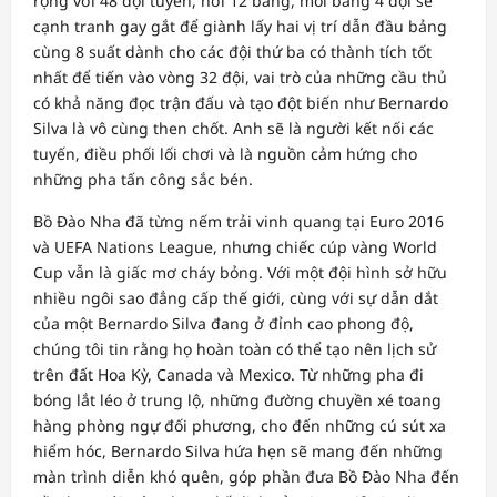
rộng với 48 đội tuyển, nơi 12 bảng, mỗi bảng 4 đội sẽ
cạnh tranh gay gắt để giành lấy hai vị trí dẫn đầu bảng
cùng 8 suất dành cho các đội thứ ba có thành tích tốt
nhất để tiến vào vòng 32 đội, vai trò của những cầu thủ
có khả năng đọc trận đấu và tạo đột biến như Bernardo
Silva là vô cùng then chốt. Anh sẽ là người kết nối các
tuyến, điều phối lối chơi và là nguồn cảm hứng cho
những pha tấn công sắc bén.
Bồ Đào Nha đã từng nếm trải vinh quang tại Euro 2016
và UEFA Nations League, nhưng chiếc cúp vàng World
Cup vẫn là giấc mơ cháy bỏng. Với một đội hình sở hữu
nhiều ngôi sao đẳng cấp thế giới, cùng với sự dẫn dắt
của một Bernardo Silva đang ở đỉnh cao phong độ,
chúng tôi tin rằng họ hoàn toàn có thể tạo nên lịch sử
trên đất Hoa Kỳ, Canada và Mexico. Từ những pha đi
bóng lắt léo ở trung lộ, những đường chuyền xé toang
hàng phòng ngự đối phương, cho đến những cú sút xa
hiểm hóc, Bernardo Silva hứa hẹn sẽ mang đến những
màn trình diễn khó quên, góp phần đưa Bồ Đào Nha đến