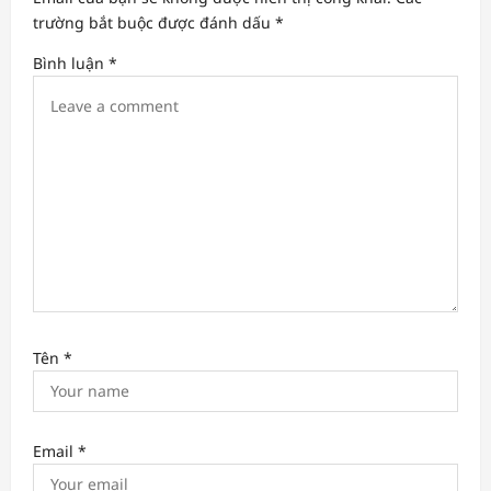
t
trường bắt buộc được đánh dấu
*
i
Bình luận
*
o
n
Tên
*
Email
*