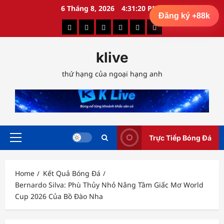
Skip
6 Tháng 8, 2026
4:31:21 PM
Đăng ký +88k
to
Dự
Kết
Lịch
Nhận
Soi
Tin
content
Đoán
Quả
Thi
Định
Kèo
Tức
klive
Tỷ
Bóng
Đấu
Trận
Hôm
Bóng
Số
Đá
Đấu
Nay
Đá
thứ hạng của ngoại hạng anh
Trực Tiếp Bóng Đá
Primary
Menu
Home
Kết Quả Bóng Đá
Bernardo Silva: Phù Thủy Nhỏ Nâng Tầm Giấc Mơ World
Cup 2026 Của Bồ Đào Nha