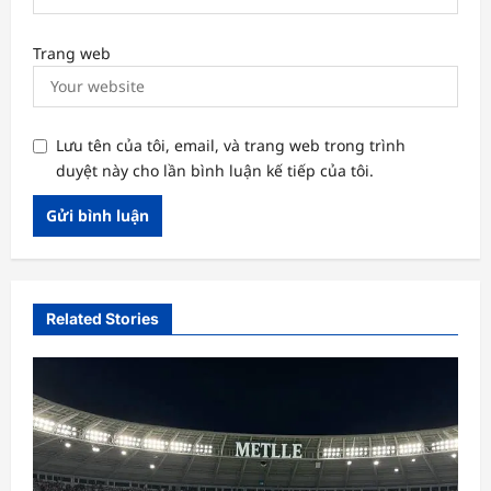
Trang web
Lưu tên của tôi, email, và trang web trong trình
duyệt này cho lần bình luận kế tiếp của tôi.
Related Stories