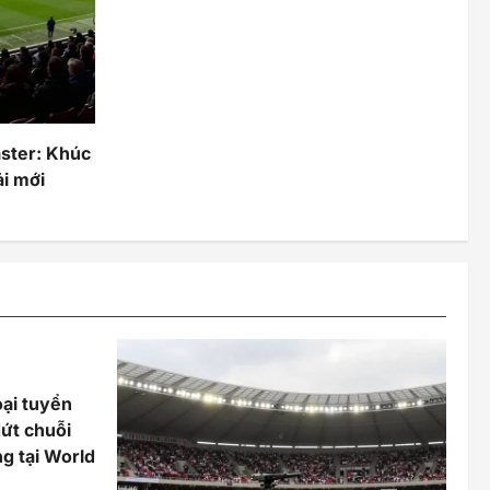
ster: Khúc
i mới
oại tuyển
ứt chuỗi
ng tại World