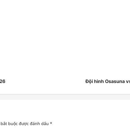
026
Đội hình Osasuna vs
 bắt buộc được đánh dấu
*