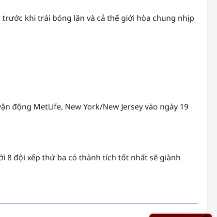
rước khi trái bóng lăn và cả thế giới hòa chung nhịp
 vận động MetLife, New York/New Jersey vào ngày 19
 8 đội xếp thứ ba có thành tích tốt nhất sẽ giành