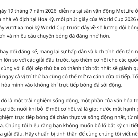
ngày 19 tháng 7 năm 2026, diễn ra tại sân vận động MetLife
 nhà vô địch tại Hoa Kỳ, mỗi phút giây của World Cup 2026 
 này vượt xa mọi kỳ World Cup trước đây về số lượng đội bóng
hơn và nhiều câu chuyện bóng đá đáng nhớ hơn.
ay đổi đáng kể, mang lại sự hấp dẫn và kịch tính đến tận 
 lớn so với các giải đấu trước, tạo thêm cơ hội cho các qu
cùng với 8 đội xếp thứ ba có thành tích tốt nhất sẽ giành 
gay cả vị trí thứ ba cũng có thể mở ra cánh cửa đi tiếp. Tổ
 hòa mình vào không khí trực tiếp bóng đá sôi động.
 đó là một trải nghiệm sống động, một phần của văn hóa toàn
là sự tiếc nuối khi bỏ lỡ một cơ hội, và là giọt nước mắt hạn
nghiệm trực tiếp bóng đá chân thực và sống động nhất, t
Chúng tôi hiểu rằng bạn không muốn bỏ lỡ bất kỳ chi tiết 
ủa giải đấu. Hãy chuẩn bị tinh thần để cùng chúng tôi viết 