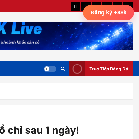
Dự
Kết
Lịch
Nhận
Soi
Tin
Đăng ký +88k
Đoán
Quả
Thi
Định
Kèo
Tức
Tỷ
Bóng
Đấu
Trận
Hôm
Bóng
Số
Đá
Đấu
Nay
Đá
Trực Tiếp Bóng Đá
 chỉ sau 1 ngày!