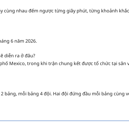
ãy cùng nhau đếm ngược từng giây phút, từng khoảnh khắc t
háng 6 năm 2026.
ẽ diễn ra ở đâu?
 phố Mexico, trong khi trận chung kết được tổ chức tại sân
2 bảng, mỗi bảng 4 đội. Hai đội đứng đầu mỗi bảng cùng với