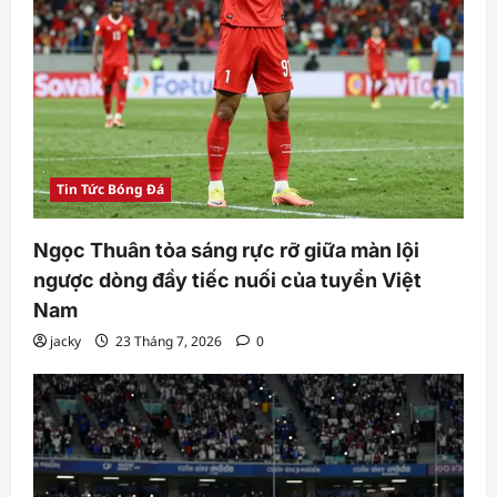
Tin Tức Bóng Đá
Ngọc Thuân tỏa sáng rực rỡ giữa màn lội
ngược dòng đầy tiếc nuối của tuyển Việt
Nam
jacky
23 Tháng 7, 2026
0