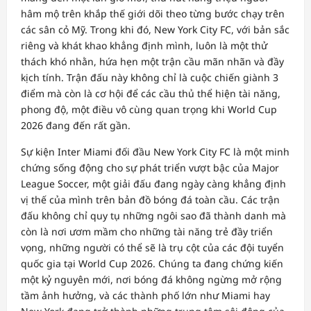
hâm mộ trên khắp thế giới dõi theo từng bước chạy trên
các sân cỏ Mỹ. Trong khi đó, New York City FC, với bản sắc
riêng và khát khao khẳng định mình, luôn là một thử
thách khó nhằn, hứa hẹn một trận cầu mãn nhãn và đầy
kịch tính. Trận đấu này không chỉ là cuộc chiến giành 3
điểm mà còn là cơ hội để các cầu thủ thể hiện tài năng,
phong độ, một điều vô cùng quan trọng khi World Cup
2026 đang đến rất gần.
Sự kiện Inter Miami đối đầu New York City FC là một minh
chứng sống động cho sự phát triển vượt bậc của Major
League Soccer, một giải đấu đang ngày càng khẳng định
vị thế của mình trên bản đồ bóng đá toàn cầu. Các trận
đấu không chỉ quy tụ những ngôi sao đã thành danh mà
còn là nơi ươm mầm cho những tài năng trẻ đầy triển
vọng, những người có thể sẽ là trụ cột của các đội tuyển
quốc gia tại World Cup 2026. Chúng ta đang chứng kiến
một kỷ nguyên mới, nơi bóng đá không ngừng mở rộng
tầm ảnh hưởng, và các thành phố lớn như Miami hay