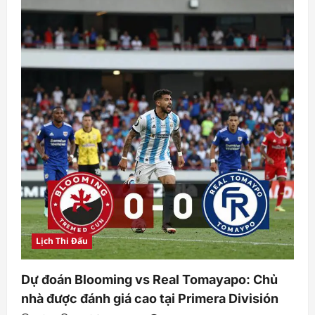
Lịch Thi Đấu
Dự đoán Blooming vs Real Tomayapo: Chủ
nhà được đánh giá cao tại Primera División