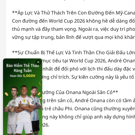
**Áp Lực Và Thử Thách Trên Con Đường Đến Mỹ-Can
Con đường đến World Cup 2026 không hề dễ dàng đối vớ
thủ mạnh và đầy tham vọng. Ngoài ra, việc duy trì p
vững sự tập trung, bản lĩnh để vượt qua mọi khó khăn,
**Sự Chuẩn Bị Thể Lực Và Tinh Thần Cho Giải Đấu Lớ
Để đạt được mục tiêu tại World Cup 2026, André Onana
×
thể trạng tốt nhất để đối phó với lịch thi đấu dày đặ
vượt qua những chỉ trích. Sự kiên cường này là yếu t
**Tầm Ảnh Hưởng Của Onana Ngoài Sân Cỏ**
Ngoài tài năng trên sân cỏ, André Onana còn có tầm 
nhiều cầu thủ trẻ châu Phi. Onana cũng thường xuyên 
Tầm ảnh hưởng này không chỉ giúp anh xây dựng hình 
World Cup 2026.