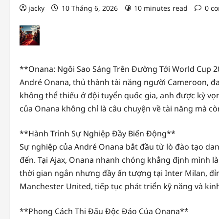
jacky
10 Tháng 6, 2026
10 minutes read
0 c
**Onana: Ngôi Sao Sáng Trên Đường Tới World Cup 
André Onana, thủ thành tài năng người Cameroon, đang
không thể thiếu ở đội tuyển quốc gia, anh được kỳ v
của Onana không chỉ là câu chuyện về tài năng mà còn 
**Hành Trình Sự Nghiệp Đầy Biến Động**
Sự nghiệp của André Onana bắt đầu từ lò đào tạo dan
đến. Tại Ajax, Onana nhanh chóng khẳng định mình là
thời gian ngắn nhưng đầy ấn tượng tại Inter Milan, đỉ
Manchester United, tiếp tục phát triển kỹ năng và kin
**Phong Cách Thi Đấu Độc Đáo Của Onana**