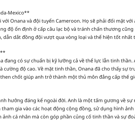
ada-Mexico**
i Onana và đội tuyển Cameroon. Họ sẽ phải đối mặt với áp l
hong độ ổn định ở cấp câu lạc bộ và tránh chấn thương cũn
 dẫn dắt đồng đội vượt qua vòng loại và thể hiện tốt nhất t
n**
 đang có sự chuẩn bị kỹ lưỡng cả về thể lực lẫn tinh thần.
c và cường độ cao. Về mặt tinh thần, Onana đã cho thấy sự t
ố then chốt giúp anh trở thành một thủ môn đẳng cấp thế g
ảnh hưởng đáng kể ngoài đời. Anh là một tấm gương về sự 
tham gia vào các hoạt động cộng đồng, sử dụng hình ảnh củ
ảnh cá nhân mà còn góp phần củng cố tinh thần và sự đoàn