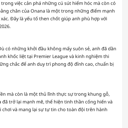
c trong việc cản phá những cú sút hiểm hóc mà còn có
g bằng chân của Onana là một trong những điểm mạnh
xác. Đây là yếu tố then chốt giúp anh phù hợp với
2026.
 Dù có những khởi đầu không mấy suôn sẻ, anh đã dần
nh khốc liệt tại Premier League và kinh nghiệm thi
ững chắc để anh duy trì phong độ đỉnh cao, chuẩn bị
ền mà còn là một thủ lĩnh thực sự trong khung gỗ,
đã trở lại mạnh mẽ, thể hiện tinh thần cống hiến và
 chơi và mang lại sự tự tin cho toàn đội trên hành