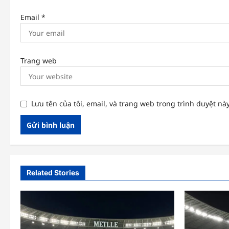
Email
*
Trang web
Lưu tên của tôi, email, và trang web trong trình duyệt này
Related Stories