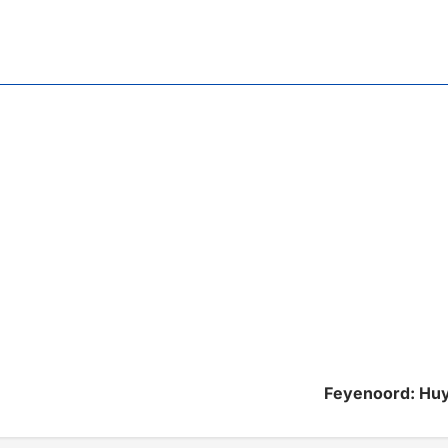
Feyenoord: Hu