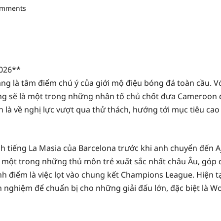
omments
2026**
 là tâm điểm chú ý của giới mộ điệu bóng đá toàn cầu. Với
ọng sẽ là một trong những nhân tố chủ chốt đưa Cameroon 
là về nghị lực vượt qua thử thách, hướng tới mục tiêu cao n
h tiếng La Masia của Barcelona trước khi anh chuyển đến A
 một trong những thủ môn trẻ xuất sắc nhất châu Âu, góp 
nh điểm là việc lọt vào chung kết Champions League. Hiện t
h nghiệm để chuẩn bị cho những giải đấu lớn, đặc biệt là W