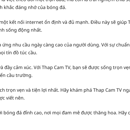
h khắc đáng nhớ của bóng đá.
một kết nối internet ổn định và đủ mạnh. Điều này sẽ giúp
nh sống động nhất.
 ứng nhu cầu ngày càng cao của người dùng. Với sự chuẩn 
i tín đồ túc cầu.
 đầy cảm xúc. Với Thap Cam TV, bạn sẽ được sống trọn vẹ
ển cầu trường.
ách trọn vẹn và tiện lợi nhất. Hãy khám phá Thap Cam TV 
c viết nên.
iới bóng đá đỉnh cao, nơi mọi đam mê được thăng hoa. Hãy