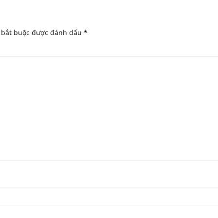
 bắt buộc được đánh dấu
*