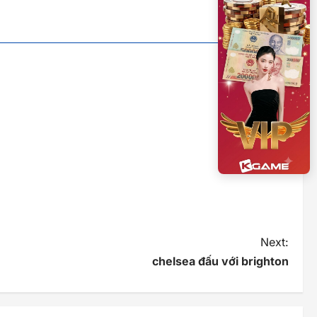
Next:
chelsea đấu với brighton