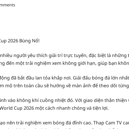
omments
Cup 2026 Bùng Nổ!
hiều người yêu thích giải trí trực tuyến, đặc biệt là những
g đến một trải nghiệm xem không giới hạn, giúp bạn không
ộng đã bắt đầu lan tỏa khắp nơi. Giải đấu bóng đá lớn nhấ
âm mộ trên toàn cầu sẽ hướng về màn ảnh để theo dõi từng 
nh vào không khí cuồng nhiệt đó. Với giao diện thân thiện
 World Cup 2026 một cách nhanh chóng và tiện lợi.
 tạo nên trải nghiệm xem bóng đá đỉnh cao. Thap Cam TV ca