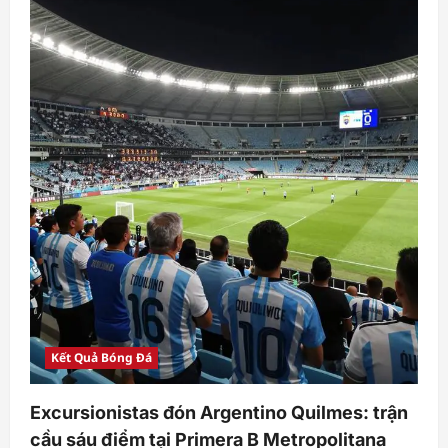
Kết Quả Bóng Đá
Excursionistas đón Argentino Quilmes: trận
cầu sáu điểm tại Primera B Metropolitana