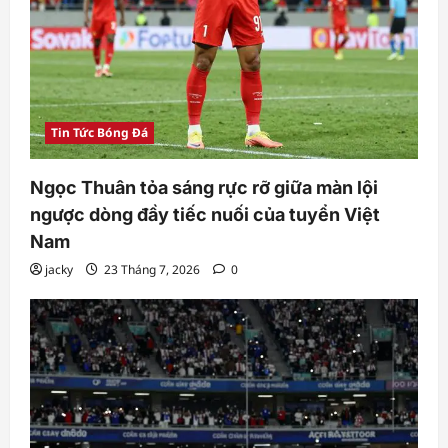
Tin Tức Bóng Đá
Ngọc Thuân tỏa sáng rực rỡ giữa màn lội
ngược dòng đầy tiếc nuối của tuyển Việt
Nam
jacky
23 Tháng 7, 2026
0