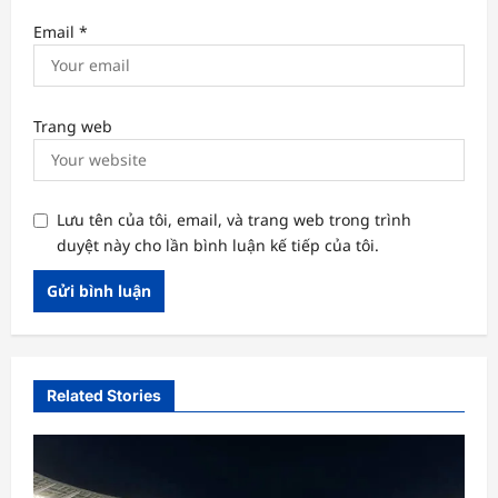
Email
*
Trang web
Lưu tên của tôi, email, và trang web trong trình
duyệt này cho lần bình luận kế tiếp của tôi.
Related Stories