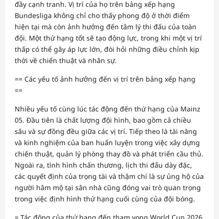
đầy cạnh tranh. Vị trí của họ trên bảng xếp hạng
Bundesliga không chỉ cho thấy phong độ ở thời điểm
hiện tại mà còn ảnh hưởng đến tâm lý thi đấu của toàn
đội. Một thứ hạng tốt sẽ tạo động lực, trong khi một vị trí
thấp có thể gây áp lực lớn, đòi hỏi những điều chỉnh kịp
thời về chiến thuật và nhân sự.
== Các yếu tố ảnh hưởng đến vị trí trên bảng xếp hạng
==
Nhiều yếu tố cùng lúc tác động đến thứ hạng của Mainz
05. Đầu tiên là chất lượng đội hình, bao gồm cả chiều
sâu và sự đồng đều giữa các vị trí. Tiếp theo là tài năng
và kinh nghiệm của ban huấn luyện trong việc xây dựng
chiến thuật, quản lý phòng thay đồ và phát triển cầu thủ.
Ngoài ra, tình hình chấn thương, lịch thi đấu dày đặc,
các quyết định của trọng tài và thậm chí là sự ủng hộ của
người hâm mộ tại sân nhà cũng đóng vai trò quan trọng
trong việc định hình thứ hạng cuối cùng của đội bóng.
= Tác động của thứ hạng đến tham vọng World Cup 2026