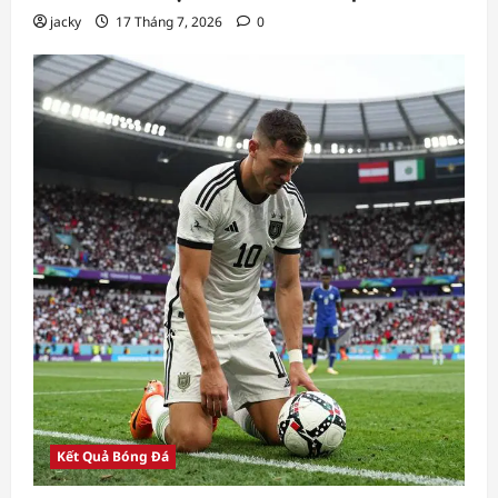
jacky
17 Tháng 7, 2026
0
Kết Quả Bóng Đá