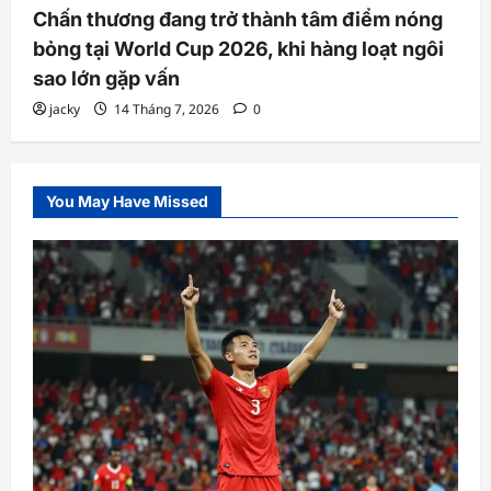
Chấn thương đang trở thành tâm điểm nóng
bỏng tại World Cup 2026, khi hàng loạt ngôi
sao lớn gặp vấn
jacky
14 Tháng 7, 2026
0
You May Have Missed