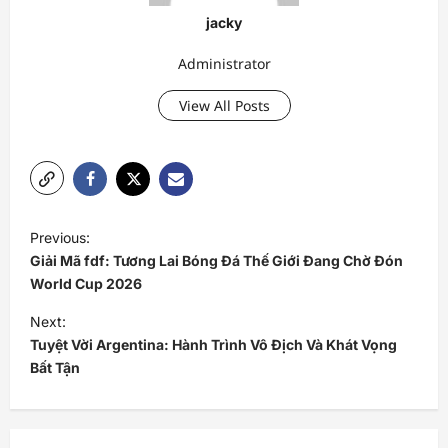
jacky
Administrator
View All Posts
P
Previous:
o
Giải Mã fdf: Tương Lai Bóng Đá Thế Giới Đang Chờ Đón
s
World Cup 2026
t
Next:
Tuyệt Vời Argentina: Hành Trình Vô Địch Và Khát Vọng
n
Bất Tận
a
v
i