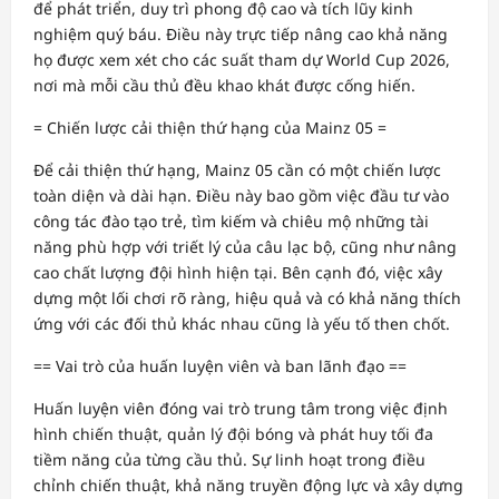
để phát triển, duy trì phong độ cao và tích lũy kinh
nghiệm quý báu. Điều này trực tiếp nâng cao khả năng
họ được xem xét cho các suất tham dự World Cup 2026,
nơi mà mỗi cầu thủ đều khao khát được cống hiến.
= Chiến lược cải thiện thứ hạng của Mainz 05 =
Để cải thiện thứ hạng, Mainz 05 cần có một chiến lược
toàn diện và dài hạn. Điều này bao gồm việc đầu tư vào
công tác đào tạo trẻ, tìm kiếm và chiêu mộ những tài
năng phù hợp với triết lý của câu lạc bộ, cũng như nâng
cao chất lượng đội hình hiện tại. Bên cạnh đó, việc xây
dựng một lối chơi rõ ràng, hiệu quả và có khả năng thích
ứng với các đối thủ khác nhau cũng là yếu tố then chốt.
== Vai trò của huấn luyện viên và ban lãnh đạo ==
Huấn luyện viên đóng vai trò trung tâm trong việc định
hình chiến thuật, quản lý đội bóng và phát huy tối đa
tiềm năng của từng cầu thủ. Sự linh hoạt trong điều
chỉnh chiến thuật, khả năng truyền động lực và xây dựng