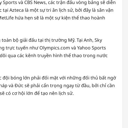
Sky Sports và CBS News, các trận đấu vòng bảng sẽ diễn
ại Azteca là một sự tri ân lịch sử, bởi đây là sân vận
MetLife hứa hẹn sẽ là một sự kiện thể thao hoành
oàn bộ giải đấu tại thị trường Mỹ. Tại Anh, Sky
tảng trực tuyến như Olympics.com và Yahoo Sports
 dõi qua các kênh truyền hình thể thao trong nước
ác đội bóng lớn phải đối mặt với những đối thủ bất ngờ
Pháp và Đức sẽ phải cẩn trọng ngay từ đầu, bởi chỉ cần
ẽ có cơ hội lớn để tạo nên lịch sử.