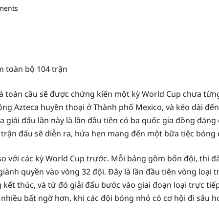
ments
m toàn bộ 104 trận
toàn cầu sẽ được chứng kiến một kỳ World Cup chưa từng c
ng Azteca huyền thoại ở Thành phố Mexico, và kéo dài đến 
a giải đấu lần này là lần đầu tiên có ba quốc gia đồng đăn
4 trận đấu sẽ diễn ra, hứa hẹn mang đến một bữa tiệc bóng
so với các kỳ World Cup trước. Mỗi bảng gồm bốn đội, thi 
giành quyền vào vòng 32 đội. Đây là lần đầu tiên vòng loại t
kết thúc, và từ đó giải đấu bước vào giai đoạn loại trực ti
 nhiều bất ngờ hơn, khi các đội bóng nhỏ có cơ hội đi sâu 