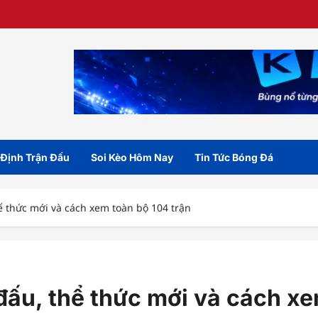
Định Trận Đấu
Soi Kèo Hôm Nay
Tin Tức Bóng Đá
hể thức mới và cách xem toàn bộ 104 trận
đấu, thể thức mới và cách xe