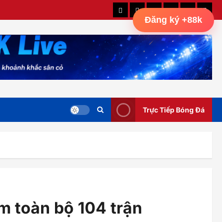
Dự
Kết
Lịch
Nhận
Soi
Tin
Đăng ký +88k
Đoán
Quả
Thi
Định
Kèo
Tức
Tỷ
Bóng
Đấu
Trận
Hôm
Bóng
Số
Đá
Đấu
Nay
Đá
Trực Tiếp Bóng Đá
m toàn bộ 104 trận