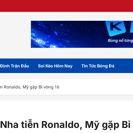
Định Trận Đấu
Soi Kèo Hôm Nay
Tin Tức Bóng Đá
ễn Ronaldo, Mỹ gặp Bỉ vòng 16
Nha tiễn Ronaldo, Mỹ gặp Bỉ