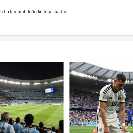
 cho lần bình luận kế tiếp của tôi.