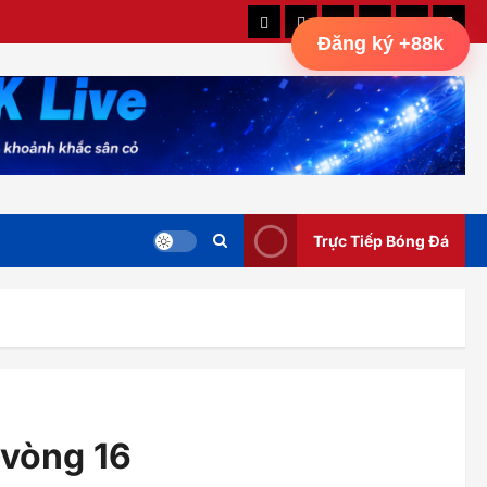
Dự
Kết
Lịch
Nhận
Soi
Tin
Đăng ký +88k
Đoán
Quả
Thi
Định
Kèo
Tức
Tỷ
Bóng
Đấu
Trận
Hôm
Bóng
Số
Đá
Đấu
Nay
Đá
Trực Tiếp Bóng Đá
 vòng 16