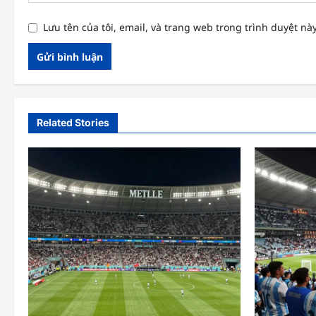
Lưu tên của tôi, email, và trang web trong trình duyệt này
Related Stories