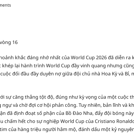
ments
 vòng 16
oảnh khắc đáng nhớ nhất của World Cup 2026 đã diễn ra kh
ức khép lại hành trình World Cup đầy vinh quang nhưng cũng
 cuộc đối đầu đầy duyên nợ giữa đội chủ nhà Hoa Kỳ và Bỉ
ới sự căng thẳng tột độ, đúng như kỳ vọng của một cuộc thư
 ngự và chờ đợi cơ hội phản công. Tuy nhiên, bản lĩnh và 
ận đã định đoạt số phận của Bồ Đào Nha, đẩy đội bóng này v
ấu chấm hết cho sự nghiệp World Cup của Cristiano Ronaldo,
ái tim của hàng triệu người hâm mộ, đánh dấu một kỷ nguy