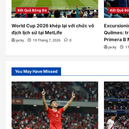
Kết Quả Bóng Đá
Kết Quả B
World Cup 2026 khép lại với chức vô
Excursioni
địch lịch sử tại MetLife
Quilmes: tr
Primera B 
jacky
19 Tháng 7, 2026
0
jacky
17
You May Have Missed