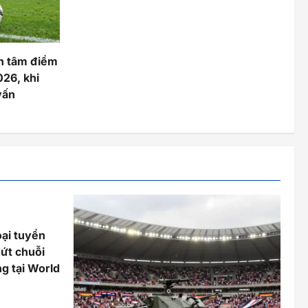
h tâm điểm
26, khi
vấn
oại tuyển
ứt chuỗi
ng tại World