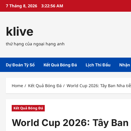
Skip
7 Tháng 8, 2026
3:22:57 AM
to
content
klive
thứ hạng của ngoại hạng anh
Dự Đoán Tỷ Số
Kết Quả Bóng Đá
Lịch Thi Đấu
Nhận 
Home
Kết Quả Bóng Đá
World Cup 2026: Tây Ban Nha ti
Kết Quả Bóng Đá
World Cup 2026: Tây Ban 